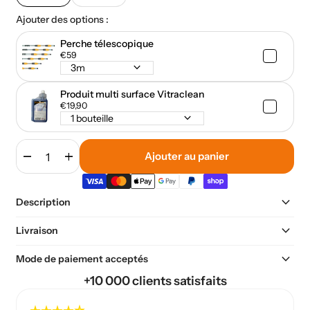
Ajouter des options :
Perche télescopique
€59
keyboard_arrow_down
Produit multi surface Vitraclean
€19,90
keyboard_arrow_down
remove
add
Ajouter au panier
keyboard_arrow_down
Description
keyboard_arrow_down
Livraison
keyboard_arrow_down
Mode de paiement acceptés
+10 000 clients satisfaits