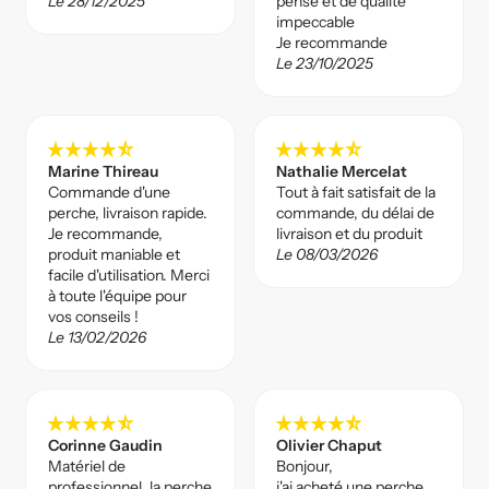
Le 28/12/2025
pensé et de qualité
impeccable
Je recommande
Le 23/10/2025
star_rate
star_rate
star_rate
star_rate
star_rate_half
star_rate
star_rate
star_rate
star_rate
star_rate_half
Marine Thireau
Nathalie Mercelat
Commande d'une
Tout à fait satisfait de la
perche, livraison rapide.
commande, du délai de
Je recommande,
livraison et du produit
produit maniable et
Le 08/03/2026
facile d'utilisation. Merci
à toute l'équipe pour
vos conseils !
Le 13/02/2026
star_rate
star_rate
star_rate
star_rate
star_rate_half
star_rate
star_rate
star_rate
star_rate
star_rate_half
Corinne Gaudin
Olivier Chaput
Matériel de
Bonjour,
professionnel, la perche
j'ai acheté une perche