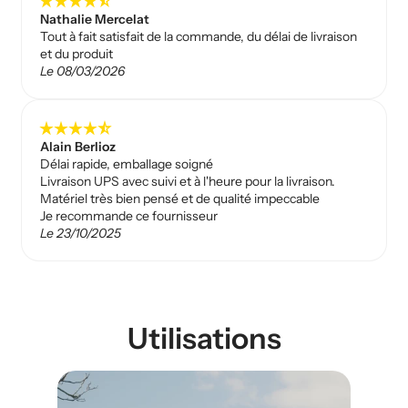
star_rate
star_rate
star_rate
star_rate
star_rate_half
Nathalie Mercelat
Tout à fait satisfait de la commande, du délai de livraison
et du produit
Le 08/03/2026
star_rate
star_rate
star_rate
star_rate
star_rate_half
Alain Berlioz
Délai rapide, emballage soigné
Livraison UPS avec suivi et à l'heure pour la livraison.
Matériel très bien pensé et de qualité impeccable
Je recommande ce fournisseur
Le 23/10/2025
Utilisations