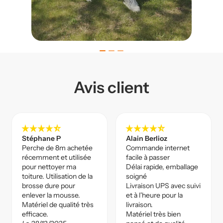
Avis client
star_rate
star_rate
star_rate
star_rate
star_rate_half
star_rate
star_rate
star_rate
star_rate
star_rate_half
Stéphane P
Alain Berlioz
Perche de 8m achetée
Commande internet
récemment et utilisée
facile à passer
pour nettoyer ma
Délai rapide, emballage
toiture. Utilisation de la
soigné
brosse dure pour
Livraison UPS avec suivi
enlever la mousse.
et à l'heure pour la
Matériel de qualité très
livraison.
efficace.
Matériel très bien