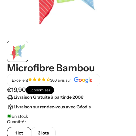
Microfibre Bambou
star
star
star
star
star_half
Excellent
360 avis sur
€19,90
Économisez
delivery_truck_speed
Livraison Gratuite à partir de 200€
package_2
Livraison sur rendez-vous avec Géodis
En stock
Quantité :
1 lot
3 lots