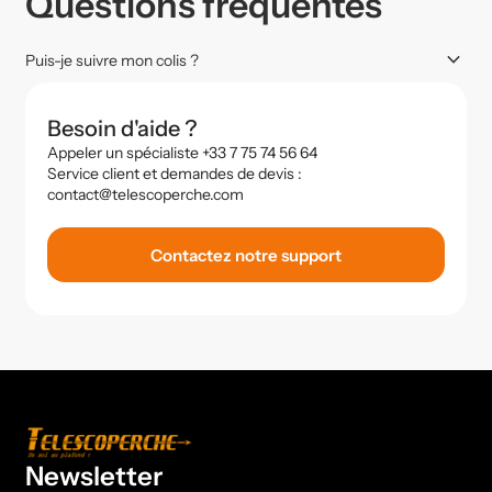
Questions fréquentes
keyboard_arrow_down
Puis-je suivre mon colis ?
Besoin d'aide ?
Appeler un spécialiste +33 7 75 74 56 64
Service client et demandes de devis :
contact@telescoperche.com
Contactez notre support
Newsletter