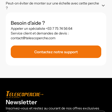
Peut-on éviter de monter sur une échelle avec cette perche
keyboard_arrow_down
?
Besoin d'aide ?
Appeler un spécialiste +33 7 75 74 56 64
Service client et demandes de devis :
contact@telescoperche.com
Contactez notre support
Newsletter
Inscrivez-vous et restez au courant de nos offres exclusives