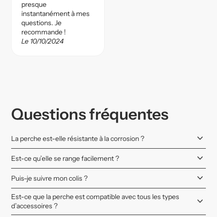
presque
instantanément à mes
questions. Je
recommande !
Le 10/10/2024
Questions fréquentes
keyboard_arrow_down
La perche est-elle résistante à la corrosion ?
keyboard_arrow_down
Est-ce qu’elle se range facilement ?
keyboard_arrow_down
Puis-je suivre mon colis ?
Est-ce que la perche est compatible avec tous les types
keyboard_arrow_down
d’accessoires ?