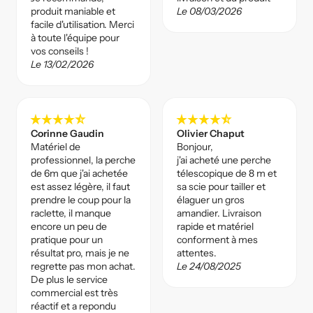
produit maniable et
Le 08/03/2026
facile d'utilisation. Merci
à toute l'équipe pour
vos conseils !
Le 13/02/2026
star_rate
star_rate
star_rate
star_rate
star_rate_half
star_rate
star_rate
star_rate
star_rate
star_rate_half
Corinne Gaudin
Olivier Chaput
Matériel de
Bonjour,
professionnel, la perche
j'ai acheté une perche
de 6m que j'ai achetée
télescopique de 8 m et
est assez légère, il faut
sa scie pour tailler et
prendre le coup pour la
élaguer un gros
raclette, il manque
amandier. Livraison
encore un peu de
rapide et matériel
pratique pour un
conforment à mes
résultat pro, mais je ne
attentes.
regrette pas mon achat.
Le 24/08/2025
De plus le service
commercial est très
réactif et a repondu