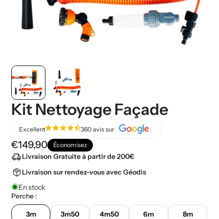
Kit Nettoyage Façade
star
star
star
star
star_half
Excellent
360 avis sur
€149,90
Économisez
delivery_truck_speed
Livraison Gratuite à partir de 200€
package_2
Livraison sur rendez-vous avec Géodis
En stock
Perche :
3m
3m50
4m50
6m
8m