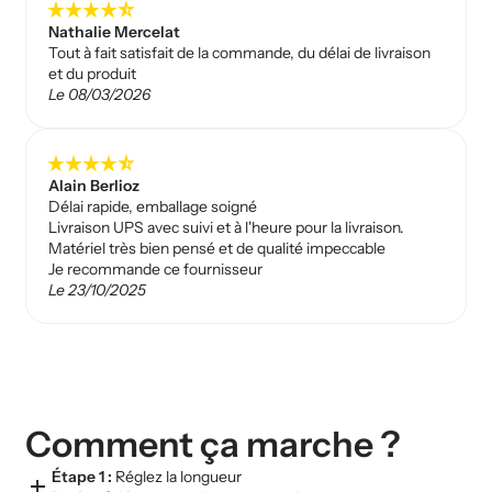
star_rate
star_rate
star_rate
star_rate
star_rate_half
Nathalie Mercelat
Tout à fait satisfait de la commande, du délai de livraison
et du produit
Le 08/03/2026
star_rate
star_rate
star_rate
star_rate
star_rate_half
Alain Berlioz
Délai rapide, emballage soigné
Livraison UPS avec suivi et à l'heure pour la livraison.
Matériel très bien pensé et de qualité impeccable
Je recommande ce fournisseur
Le 23/10/2025
Comment ça marche ?
Étape 1 :
Réglez la longueur
add