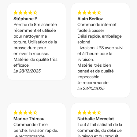
star_rate
star_rate
star_rate
star_rate
star_rate_half
star_rate
star_rate
star_rate
star_rate
star_rate_half
Stéphane P
Alain Berlioz
Perche de 8m achetée
Commande internet
récemment et utilisée
facile à passer
pour nettoyer ma
Délai rapide, emballage
toiture. Utilisation de la
soigné
brosse dure pour
Livraison UPS avec suivi
enlever la mousse.
et à l'heure pour la
Matériel de qualité très
livraison.
efficace.
Matériel très bien
Le 28/12/2025
pensé et de qualité
impeccable
Je recommande
Le 23/10/2025
star_rate
star_rate
star_rate
star_rate
star_rate_half
star_rate
star_rate
star_rate
star_rate
star_rate_half
Marine Thireau
Nathalie Mercelat
Commande d'une
Tout à fait satisfait de la
perche, livraison rapide.
commande, du délai de
Je recommande,
livraison et du produit