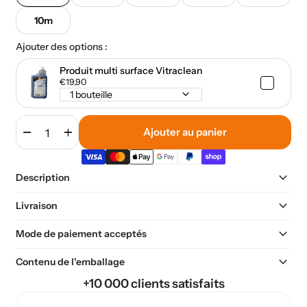
10m
Ajouter des options :
Produit multi surface Vitraclean
€19,90
keyboard_arrow_down
remove
add
Ajouter au panier
keyboard_arrow_down
Description
keyboard_arrow_down
Livraison
keyboard_arrow_down
Mode de paiement acceptés
keyboard_arrow_down
Contenu de l'emballage
+10 000 clients satisfaits