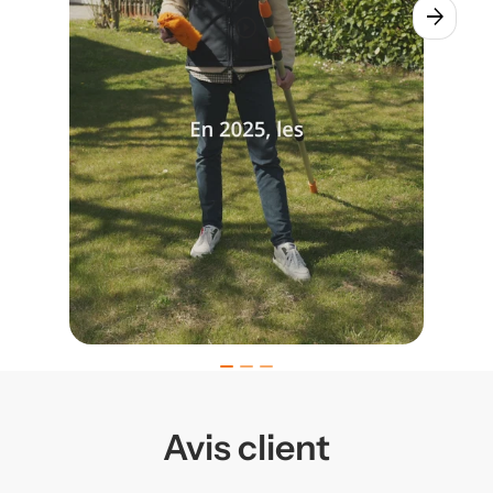
arrow_forward
play_circle
Avis client